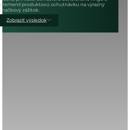
premenil produktovú ochutnávku na výrazný
značkový zážitok.
Zobraziť výsledok