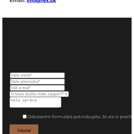
Email:
info@fex.sk
Odoslaním formulára potvrdzujete, že ste si preč
Odoslať