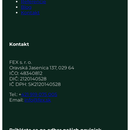
Referencie
Blog
Kontakt
Kontakt
FEX s. r. o.
Oravská Jasenica 137, 029 64
IČO: 48340812
DIČ: 2120140528
IČ DPH: SK2120140528
Tel.: +
421 919 075 005
Email:
info@fex.sk