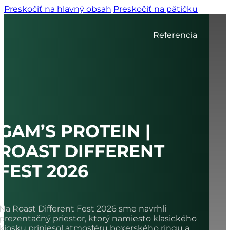
Preskočiť na hlavný obsah
Preskočiť na pätičku
Referencia
GAM’S PROTEIN |
ROAST DIFFERENT
FEST 2026
Na Roast Different Fest 2026 sme navrhli
prezentačný priestor, ktorý namiesto klasického
kiosku priniesol atmosféru boxerského ringu a