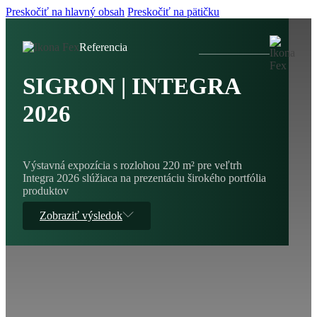
Preskočiť na hlavný obsah
Preskočiť na pätičku
Referencia
SIGRON | INTEGRA
2026
Výstavná expozícia s rozlohou 220 m² pre veľtrh
Integra 2026 slúžiaca na prezentáciu širokého portfólia
produktov
Zobraziť výsledok