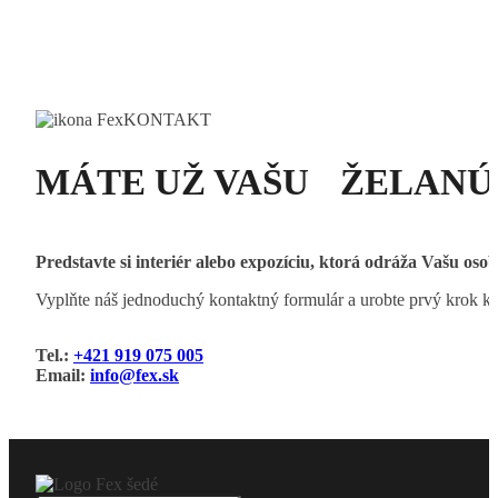
KONTAKT
MÁTE UŽ VAŠU ŽELANÚ 
Predstavte si interiér alebo expozíciu, ktorá odráža Vašu o
Vyplňte náš jednoduchý kontaktný formulár a urobte prvý krok k sv
Tel.:
+421 919 075 005
Email:
info@fex.sk