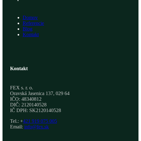
Domov
Referencie
Blog
Kontakt
Kontakt
FEX s. r. o.
Oravská Jasenica 137, 029 64
IČO: 48340812
DIČ: 2120140528
IČ DPH: SK2120140528
Tel.: +
421 919 075 005
Email:
info@fex.sk